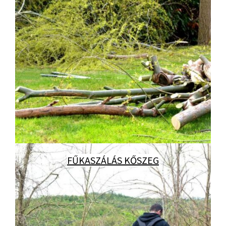
FŰKASZÁLÁS KŐSZEG