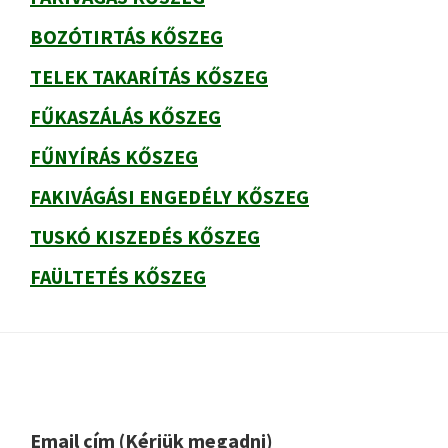
BOZÓTIRTÁS KŐSZEG
TELEK TAKARÍTÁS KŐSZEG
FŰKASZÁLÁS KŐSZEG
FŰNYÍRÁS KŐSZEG
FAKIVÁGÁSI ENGEDÉLY KŐSZEG
TUSKÓ KISZEDÉS KŐSZEG
FAÜLTETÉS KŐSZEG
Footer
Email cím (Kérjük megadni)
Please leave this field empty.