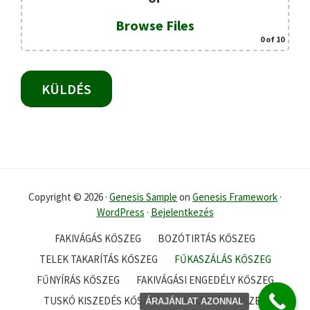
Browse Files
0
of 10
Copyright © 2026 ·
Genesis Sample
on
Genesis Framework
·
WordPress
·
Bejelentkezés
FAKIVÁGÁS KŐSZEG
BOZÓTIRTÁS KŐSZEG
TELEK TAKARÍTÁS KŐSZEG
FŰKASZÁLÁS KŐSZEG
FŰNYÍRÁS KŐSZEG
FAKIVÁGÁSI ENGEDÉLY KŐSZEG
TUSKÓ KISZEDÉS KŐSZEG
FAÜLTETÉS KŐSZEG
ÁRAJÁNLAT AZONNAL