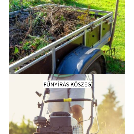
FŰNYÍRÁS KŐSZEG