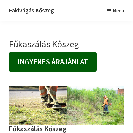
Skip
Ugrás
Ugrás
Fakivágás Kőszeg
Menü
to
az
a
Fakivagas
main
elsődleges
lábléchez
Kőszeg
content
oldalsávhoz
Fűkaszálás Kőszeg
INGYENES ÁRAJÁNLAT
Fűkaszálás Kőszeg