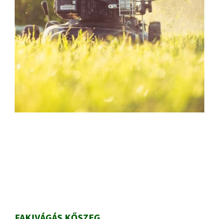
Elsődleges
oldalsáv
FAKIVÁGÁS KŐSZEG